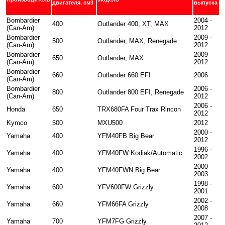
двигателя, см3
выпуска
Bombardier
2004 -
400
Outlander 400, XT, MAX
(Can-Am)
2012
Bombardier
2009 -
500
Outlander, MAX, Renegade
(Can-Am)
2012
Bombardier
2009 -
650
Outlander, MAX
(Can-Am)
2012
Bombardier
660
Outlander 660 EFI
2006
(Can-Am)
Bombardier
2006 -
800
Outlander 800 EFI, Renegade
(Can-Am)
2012
2006 -
Honda
650
TRX680FA Four Trax Rincon
2012
Kymco
500
MXU500
2012
2000 -
Yamaha
400
YFM40FB Big Bear
2012
1996 -
Yamaha
400
YFM40FW Kodiak/Automatic
2002
2000 -
Yamaha
400
YFM40FWN Big Bear
2003
1998 -
Yamaha
600
YFV600FW Grizzly
2001
2002 -
Yamaha
660
YFM66FA Grizzly
2008
2007 -
Yamaha
700
YFM7FG Grizzly