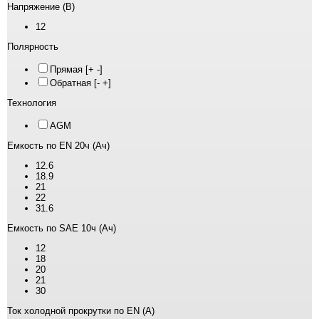
Напряжение (В)
12
Полярность
Прямая [+ -]
Обратная [- +]
Технология
AGM
Емкость по EN 20ч (Ач)
12.6
18.9
21
22
31.6
Емкость по SAE 10ч (Ач)
12
18
20
21
30
Ток холодной прокрутки по EN (А)