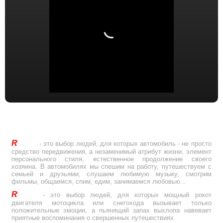
R
Drive
- это выбор людей, для которых автомобиль - не просто
средство передвижения, а незаменимый атрибут жизни, элемент
персонального стиля, естественное продолжение своего
хозяина. В автомобилях мы спешим на работу, путешествуем с
семьей и друзьями, слушаем любимую музыку, смотрим
фильмы, общаемся, спим, едим, занимаемся любовью...
R
Drive
- это выбор людей, для которых мощный рокот
двигателя мотоцикла или снегохода вызывает только
положительные эмоции, а пьянящий запах выхлопа навевает
приятные воспоминания о свершенных путешествиях.