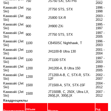
750
JS750 SXi, SXi Pro
Ski)
2002
Kawasaki (Jet
1996 -
750
JT750 STS, STX
Ski)
1998
Kawasaki (Jet
2003 -
800
JS800 SX-R
Ski)
2012
Kawasaki (Jet
1995 -
900
JH900 ZXi
Ski)
1997
Kawasaki (Jet
1997 -
900
JT750 STS, STX
Ski)
2005
Kawasaki (Jet
1996 -
1100
CB450SC Nighthawk, T
Ski)
2003
Kawasaki (Jet
2001 -
1100
JH1100-B Ultra 130
Ski)
2004
Kawasaki (Jet
1997 -
1100
JT1100 STX
Ski)
2003
Kawasaki (Jet
1999 -
1200
JH1200-A, B Ultra 150
Ski)
2005
Kawasaki (Jet
JT1200-A-B, C, STX-R, STX-
2002 -
1200
Ski)
12F
2007
Kawasaki (Jet
2004 -
1500
JT1500-A, STX, STX-15F
Ski)
2012
Kawasaki (Jet
JT1500B, C, 250X, Ultra LX,
2007 -
1500
Ski)
260(L)X, 300(L)X
2012
Квадроциклы
Объем
Год
Производитель
Модель