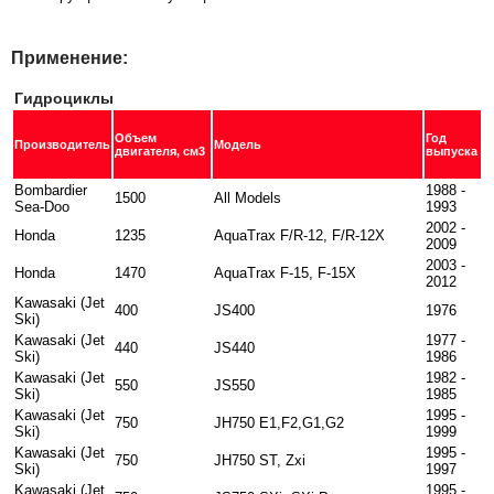
Применение:
Гидроциклы
Объем
Год
Производитель
Модель
двигателя, см3
выпуска
Bombardier
1988 -
1500
All Models
Sea-Doo
1993
2002 -
Honda
1235
AquaTrax F/R-12, F/R-12X
2009
2003 -
Honda
1470
AquaTrax F-15, F-15X
2012
Kawasaki (Jet
400
JS400
1976
Ski)
Kawasaki (Jet
1977 -
440
JS440
Ski)
1986
Kawasaki (Jet
1982 -
550
JS550
Ski)
1985
Kawasaki (Jet
1995 -
750
JH750 E1,F2,G1,G2
Ski)
1999
Kawasaki (Jet
1995 -
750
JH750 ST, Zxi
Ski)
1997
Kawasaki (Jet
1995 -