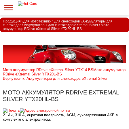
Продукция
\
Для мототехники
\
Для снегоходов
\
Аккумуляторы для
снегоходов
\
Аккумуляторы для снегоходов eXtremal Silver
\
Мото
аккумулятор RDrive eXtremal Silver YTX20HL-BS
Мото аккумулятор RDrive eXtremal Silver YTX14-BS
Мото аккумулятор
RDrive eXtremal Silver YTX20L-BS
Вернуться к: Аккумуляторы для снегоходов eXtremal Silver
МОТО АККУМУЛЯТОР RDRIVE EXTREMAL
SILVER YTX20HL-BS
21 Ач, 310 А, обратная полярность, AGM, сухозаряженная АКБ в
комплекте с электролитом.