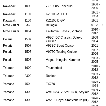
1986 -
Kawasaki
1000
ZG1000A Concours
2006
1981 -
Kawasaki
1100
KZ1100-A, LTD
1983
Kawasaki
1100
KZ1100-B GP
1981
Moto Guzzi
936
Bellagio
0 - 2010
2010 -
Moto Guzzi
1064
California Classic, Vintage
2012
V92C, DC Classic, Deluxe
1998 -
Polaris
1507
Cruiser
2004
Polaris
1507
V92SC Sport Cruiser
2001
2002 -
Polaris
1507
V92TC Touring Cruiser
2006
2003 -
Polaris
1507
Vegas, Kingpin, Hammer
2005
2010 -
Triumph
1600
Thunderbird
2012
2003 -
Triumph
2300
Rocket III
2012
1973 -
Yamaha
750
TX750
1974
2009 -
Yamaha
1300
XVS13AY V Star 1300, Stryker
2012
1996 -
Yamaha
1300
XVZ13 Royal Star/Venture (All)
2012