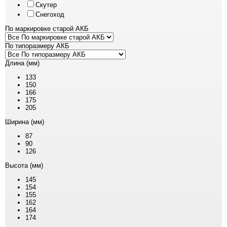
Скутер
Снегоход
По маркировке старой АКБ
По типоразмеру АКБ
Длина (мм)
133
150
166
175
205
Ширина (мм)
87
90
126
Высота (мм)
145
154
155
162
164
174