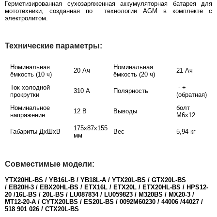
Герметизированная сухозаряженная аккумуляторная батарея для
мототехники, созданная по технологии AGM в комплекте с
электролитом.
Технические параметры:
Номинальная
Номинальная
20 Ач
21 Ач
ёмкость (10 ч)
ёмкость (20 ч)
Ток холодной
- +
310 А
Полярность
прокрутки
(обратная)
Номинальное
болт
12 В
Выводы
напряжение
М6х12
175х87х155
Габариты ДхШхВ
Вес
5,94 кг
мм
Совместимые модели:
YTX20HL-BS / YB16L-B / YB18L-A / YTX20L-BS / GTX20L-BS
/ EB20H-3 / EBX20HL-BS / ETX16L / ETX20L / ETX20HL-BS / HPS12-
20 /16L-BS / 20L-BS / LU087834 / LU059823 / M320BS / MX20-3 /
MT12-20-A / CYTX20LBS / ES20L-BS / 0092M60230 / 44006 /44027 /
518 901 026 / CTX20L-BS