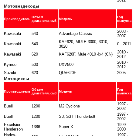
2012
Мотовездеходы
Объем
Год
Производитель
Модель
двигателя, см3
выпуска
2003 -
Kawasaki
540
Advantage Classic
2007
KAF620, MULE 3000, 3010,
Kawasaki
540
0 - 2011
3020
2010 -
Kawasaki
620
KAF620F, Mule 4010 4x4 (CN)
2012
2010 -
Kymco
500
UXV500
2012
Suzuki
620
QUV620F
2005
Мотоциклы
Объем
Год
Производитель
Модель
двигателя, см3
выпуска
1997 -
Buell
1200
M2 Cyclone
2002
1997 -
Buell
1200
S3, S3T Thunderbolt
2002
Excelsior-
1999 -
1386
Super X
Henderson
2000
Harley-
1997 -