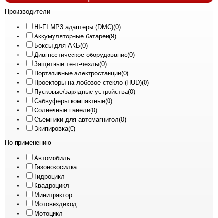
Производители
HI-FI MP3 адаптеры (DMC)
(0)
Аккумуляторные батареи
(9)
Боксы для АКБ
(0)
Диагностическое оборудование
(0)
Защитные тент-чехлы
(0)
Портативные электростанции
(0)
Проекторы на лобовое стекло (HUD)
(0)
Пусковые/зарядные устройства
(0)
Сабвуферы компактные
(0)
Солнечные панели
(0)
Съемники для автомагнитол
(0)
Экипировка
(0)
По применению
Автомобиль
Газонокосилка
Гидроцикл
Квадроцикл
Минитрактор
Мотовездеход
Мотоцикл