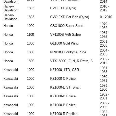
Davidson
2014
Harley-
2010 -
1803
CVO FXD (Dyna)
Davidson
2012
Harley-
1803
CVO FXD Fat Bob (Dyna)
0 - 2010
Davidson
1979 -
Honda
1000
CBX1000 Super Sport
1982
1984 -
Honda
1100
VF1100S V65 Sabre
1985
2001 -
Honda
1800
GL1800 Gold Wing
2008
2004 -
Honda
1800
NRX1800 Valkyrie Rune
2005
2002 -
Honda
1800
VTX1800C, F, N, R Retro, S
2011
1981 -
Kawasaki
1000
KZ1000, LTD, CSR
1983
1980 -
Kawasaki
1000
KZ1000-C Police
1981
1979 -
Kawasaki
1000
KZ1000-E ST, Shaft
1980
1982 -
Kawasaki
1000
KZ1000-P Police
2001
2002 -
Kawasaki
1000
KZ1000-P Police
2005
1982 -
Kawasaki
1000
KZ1000-R Replica
1983