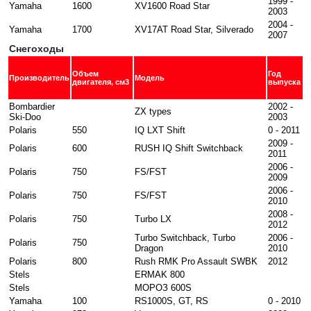
1999 -
Yamaha
1600
XV1600 Road Star
2003
2004 -
Yamaha
1700
XV17AT Road Star, Silverado
2007
Снегоходы
Объем
Год
Производитель
Модель
двигателя, см3
выпуска
Bombardier
2002 -
ZX types
Ski-Doo
2003
Polaris
550
IQ LXT Shift
0 - 2011
2009 -
Polaris
600
RUSH IQ Shift Switchback
2011
2006 -
Polaris
750
FS/FST
2009
2006 -
Polaris
750
FS/FST
2010
2008 -
Polaris
750
Turbo LX
2012
Turbo Switchback, Turbo
2006 -
Polaris
750
Dragon
2010
Polaris
800
Rush RMK Pro Assault SWBK
2012
Stels
ERMAK 800
Stels
МОРОЗ 600S
Yamaha
100
RS1000S, GT, RS
0 - 2010