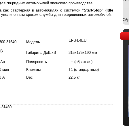
для гибридных автомобилей японского производства.
а как стартерная в автомобилях с системой
"Start-Stop" (Idle
 с увеличенным сроком службы для традиционных автомобилей.
Сбр
EFB-L4EU
800-31540
Модель
 В
Габариты ДхШхВ
315х175х190 мм
 Ач
Полярность
- + (обратная)
0 мин
Клеммы
Т1 (стандартные)
0 А
Вес
22,5 кг
0-31460