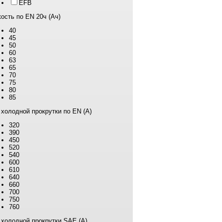
EFB
ость по EN 20ч (Ач)
40
45
50
60
63
65
70
75
80
85
 холодной прокрутки по EN (А)
320
390
450
520
540
600
610
640
660
700
750
760
 холодной прокрутки SAE (А)