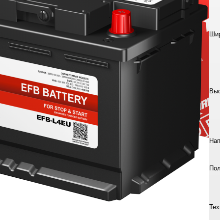
Шир
Выс
Нап
Пол
Тех