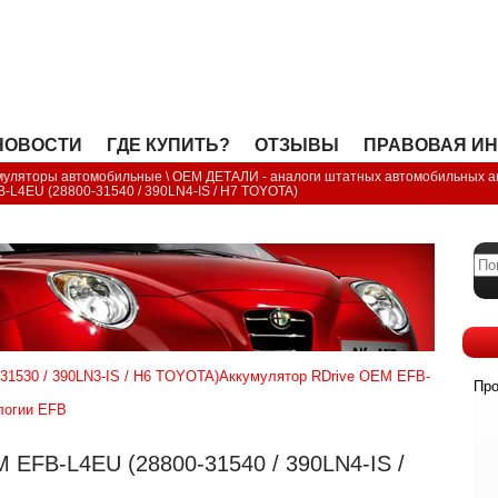
OPEN
НОВОСТИ
ГДЕ КУПИТЬ?
ОТЗЫВЫ
ПРАВОВАЯ И
муляторы автомобильные
\
OEM ДЕТАЛИ - аналоги штатных автомобильных а
-L4EU (28800-31540 / 390LN4-IS / H7 TOYOTA)
31530 / 390LN3-IS / H6 TOYOTA)
Аккумулятор RDrive OEM EFB-
Про
логии EFB
FB-L4EU (28800-31540 / 390LN4-IS /