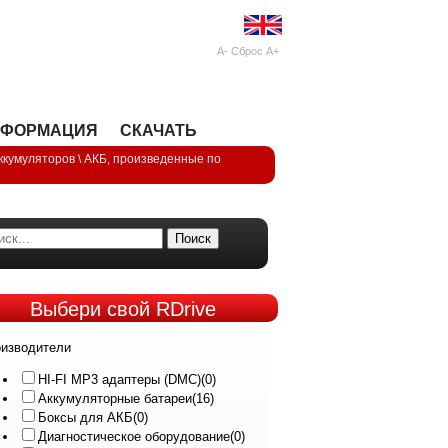
A-
Сброс
A+
НФОРМАЦИЯ
СКАЧАТЬ
ккумуляторов
\
АКБ, произведенные по
Поиск
Выбери
свой RDrive
изводители
HI-FI MP3 адаптеры (DMC)
(0)
Аккумуляторные батареи
(16)
Боксы для АКБ
(0)
Диагностическое оборудование
(0)