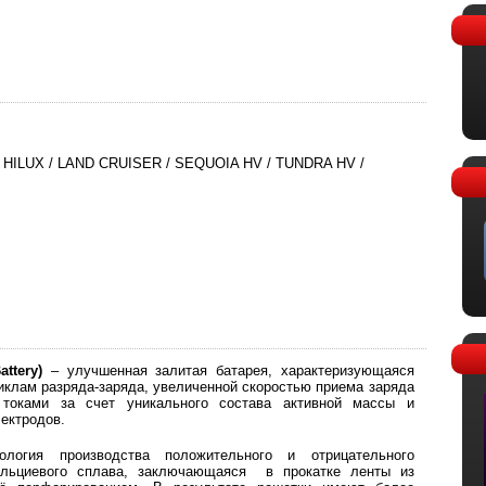
 HILUX / LAND CRUISER / SEQUOIA HV / TUNDRA HV /
ttery)
– улучшенная залитая батарея, характеризующаяся
иклам разряда-заряда, увеличенной скоростью приема заряда
токами за счет уникального состава активной массы и
ектродов.
логия производства положительного и отрицательного
кальциевого сплава, заключающаяся в прокатке ленты из