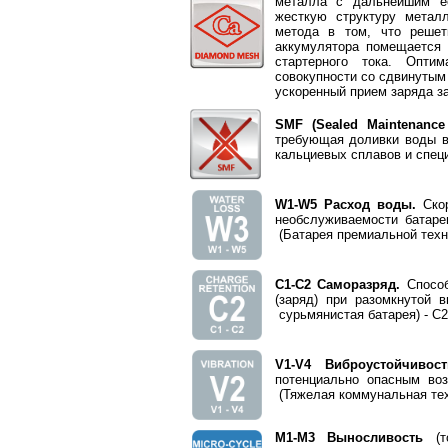
металла с дальнейшим е
жесткую структуру метал
метода в том, что решет
аккумулятора помещается 
стартерного тока. Опти
совокупности со сдвинутым
ускоренный прием заряда за
SMF (Sealed Maintenance
требующая доливки воды в 
кальциевых сплавов и специ
W1-W5 Расход воды.
Ско
необслуживаемости батар
(Батарея премиальной техн
С1-С2 Саморазряд.
Способ
(заряд) при разомкнутой 
сурьмянистая батарея) - С2
V1-V4 Виброустойчивост
потенциально опасным воз
(Тяжелая коммунальная тех
М1-М3 Выносливость
(