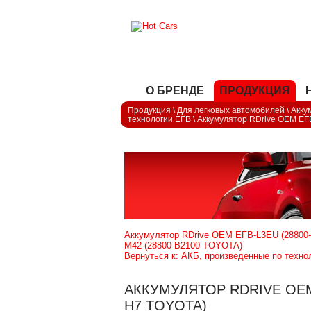
О БРЕНДЕ
ПРОДУКЦИЯ
Продукция
\
Для легковых автомобилей
\
Акку
технологии EFB
\
Аккумулятор RDrive OEM EFB
Аккумулятор RDrive OEM EFB-L3EU (28800-
M42 (28800-B2100 TOYOTA)
Вернуться к: АКБ, произведенные по техно
АККУМУЛЯТОР RDRIVE OEM E
H7 TOYOTA)