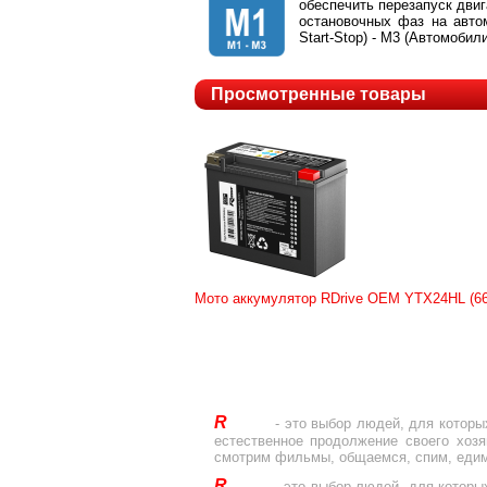
обеспечить перезапуск двиг
остановочных фаз на автом
Start-Stop) - M3 (Автомобили
Просмотренные товары
Мото аккумулятор RDrive OEM YTX24HL (
R
Drive
- это выбор людей, для которы
естественное продолжение своего хоз
смотрим фильмы, общаемся, спим, едим
R
Drive
- это выбор людей, для которы