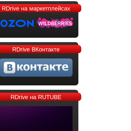
RDrive
на маркетплейсах
RDrive
ВКонтакте
RDrive
на RUTUBE