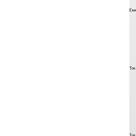
Емк
Ток
Ток