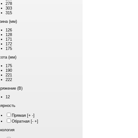
278
303
315
ина (мм)
126
128
171
172
175
ота (мм)
175
190
221
222
ряжение (В)
12
ярность
Прямая [+ -]
Обратная [- +]
нология