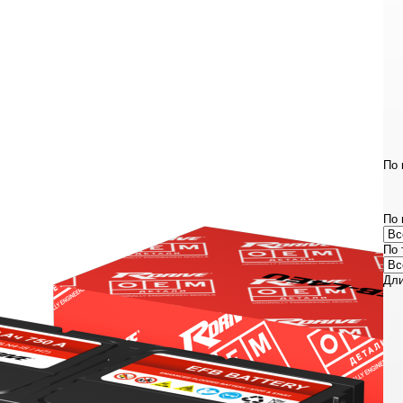
По 
По 
По 
Дли