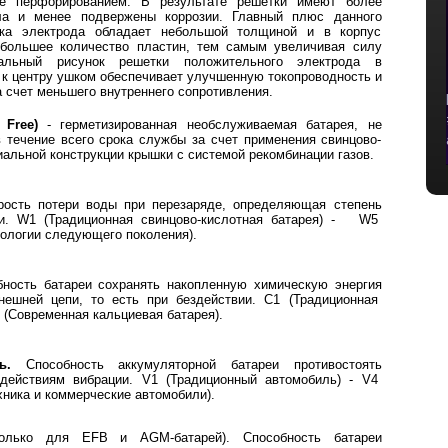
ё перфорированием. В результате решетки имеют более
ла и менее подвержены коррозии. Главный плюс данного
ка электрода обладает небольшой толщиной и в корпус
большее количество пластин, тем самым увеличивая силу
мальный рисунок решетки положительного электрода в
 к центру ушком обеспечивает улучшенную токопроводность и
 счет меньшего внутреннего сопротивления.
 Free)
- герметизированная необслуживаемая батарея, не
течение всего срока службы за счет применения свинцово-
альной конструкции крышки с системой рекомбинации газов.
рость потери воды при перезаряде, определяющая степень
еи. W1 (Традиционная свинцово-кислотная батарея) - W5
ологии следующего поколения).
ность батареи сохранять накопленную химическую энергия
внешней цепи, то есть при бездействии. С1 (Традиционная
 (Современная кальциевая батарея).
ь.
Способность аккумуляторной батареи противостоять
действиям вибрации. V1 (Традиционный автомобиль) - V4
ника и коммерческие автомобили).
только для EFB и AGM-батарей). Способность батареи