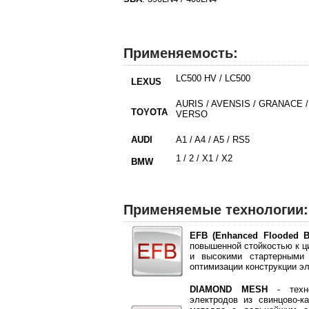
Применяемость:
LC500 HV / LC500
LEXUS
AURIS / AVENSIS / GRANACE /
TOYOTA
VERSO
AUDI
A1 / A4 / A5 / RS5
1 / 2 / X1 / X2
BMW
Применяемые технологии:
EFB (Enhanced Flooded Ba
повышенной стойкостью к ц
и высокими стартерными 
оптимизации конструкции эл
DIAMOND MESH
- техно
электродов из свинцово-