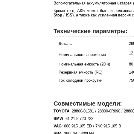
Вспомогательная аккумуляторная батарея 
Кроме того, АКБ может быть использован
Stop / ISS)
, а также как усиленная версия
Технические параметры:
Деталь
28
12
Номинальное напряжение
Номинальная ёмкость (20 ч)
80
Резервная емкость (RC)
14
Ток холодной прокрутки
75
Совместимые модели:
TOYOTA
: 28800-0L581 / 28800-0R090 / 2880
BMW
: 61 21 8 720 722
VAG
: 000 915 105 ED / 7N0 915 105 B
SBA
: 390LN4 / 400LN4