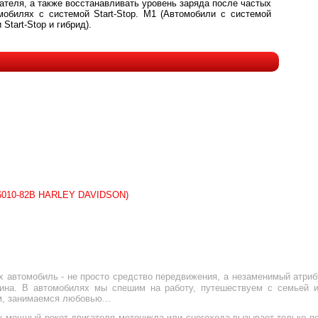
ателя, а также восстанавливать уровень заряда после частых
обилях с системой Start-Stop. М1 (Автомобили с системой
 Start-Stop и гибрид).
66010-82B HARLEY DAVIDSON)
х автомобиль - не просто средство передвижения, а незаменимый атриб
яина. В автомобилях мы спешим на работу, путешествуем с семьей
, занимаемся любовью...
х мощный рокот двигателя мотоцикла или снегохода вызывает только п