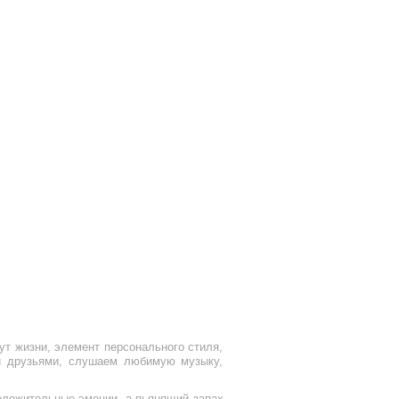
ут жизни, элемент персонального стиля,
 и друзьями, слушаем любимую музыку,
оложительные эмоции, а пьянящий запах