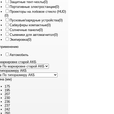
Защитные тент-чехлы
(0)
Портативные электростанции
(0)
Проекторы на лобовое стекло (HUD)
(0)
Пусковые/зарядные устройства
(0)
Сабвуферы компактные
(0)
Солнечные панели
(0)
Съемники для автомагнитол
(0)
Экипировка
(0)
применению
Автомобиль
маркировке старой АКБ
типоразмеру АКБ
на (мм)
175
195
207
230
236
237
242
260