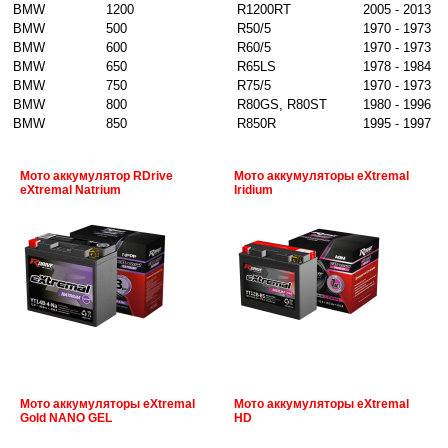
BMW
1200
R1200RT
2005 - 2013
BMW
500
R50/5
1970 - 1973
BMW
600
R60/5
1970 - 1973
BMW
650
R65LS
1978 - 1984
BMW
750
R75/5
1970 - 1973
BMW
800
R80GS, R80ST
1980 - 1996
BMW
850
R850R
1995 - 1997
Мото аккумулятор RDrive
Мото аккумуляторы eXtremal
eXtremal Natrium
Iridium
Мото аккумуляторы eXtremal
Мото аккумуляторы eXtremal
Gold NANO GEL
HD