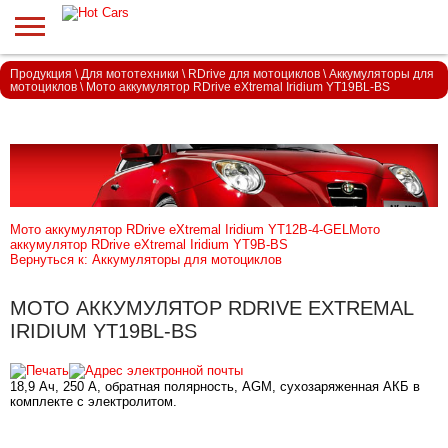
Продукция
\
Для мототехники
\
RDrive для мотоциклов
\
Аккумуляторы для
мотоциклов
\
Мото аккумулятор RDrive eXtremal Iridium YT19BL-BS
Мото аккумулятор RDrive eXtremal Iridium YT12B-4-GEL
Мото
аккумулятор RDrive eXtremal Iridium YT9B-BS
Вернуться к: Аккумуляторы для мотоциклов
МОТО АККУМУЛЯТОР RDRIVE EXTREMAL
IRIDIUM YT19BL-BS
18,9 Ач, 250 А, обратная полярность, AGM, сухозаряженная АКБ в
комплекте с электролитом.