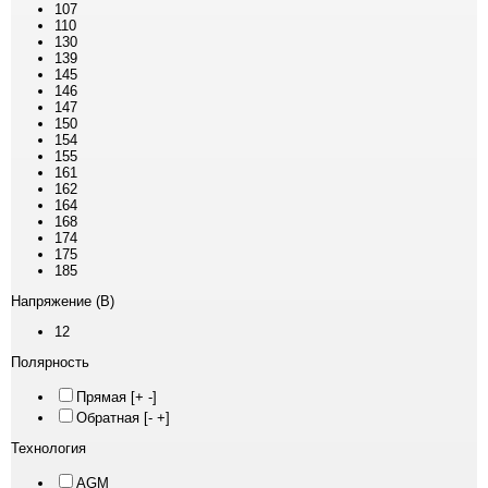
107
110
130
139
145
146
147
150
154
155
161
162
164
168
174
175
185
Напряжение (В)
12
Полярность
Прямая [+ -]
Обратная [- +]
Технология
AGM