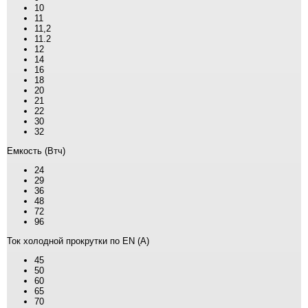
10
11
11,2
11.2
12
14
16
18
20
21
22
30
32
Емкость (Втч)
24
29
36
48
72
96
Ток холодной прокрутки по EN (А)
45
50
60
65
70