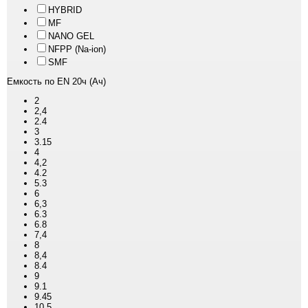
HYBRID
MF
NANO GEL
NFPP (Na-ion)
SMF
Емкость по EN 20ч (Ач)
2
2,4
2.4
3
3.15
4
4,2
4.2
5.3
6
6,3
6.3
6.8
7,4
8
8,4
8.4
9
9.1
9.45
10.5