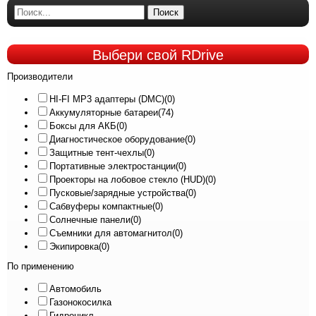
Поиск
Выбери
свой RDrive
Производители
HI-FI MP3 адаптеры (DMC)
(0)
Аккумуляторные батареи
(74)
Боксы для АКБ
(0)
Диагностическое оборудование
(0)
Защитные тент-чехлы
(0)
Портативные электростанции
(0)
Проекторы на лобовое стекло (HUD)
(0)
Пусковые/зарядные устройства
(0)
Сабвуферы компактные
(0)
Солнечные панели
(0)
Съемники для автомагнитол
(0)
Экипировка
(0)
По применению
Автомобиль
Газонокосилка
Гидроцикл