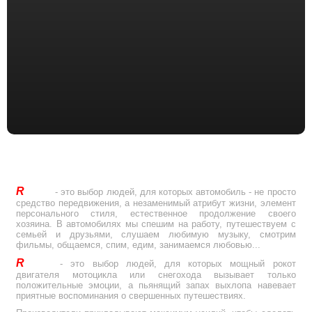
R
Drive
- это выбор людей, для которых автомобиль - не просто
средство передвижения, а незаменимый атрибут жизни, элемент
персонального стиля, естественное продолжение своего
хозяина. В автомобилях мы спешим на работу, путешествуем с
семьей и друзьями, слушаем любимую музыку, смотрим
фильмы, общаемся, спим, едим, занимаемся любовью...
R
Drive
- это выбор людей, для которых мощный рокот
двигателя мотоцикла или снегохода вызывает только
положительные эмоции, а пьянящий запах выхлопа навевает
приятные воспоминания о свершенных путешествиях.