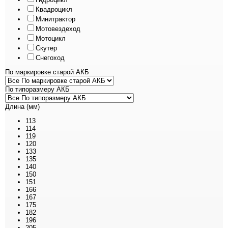
Квадроцикл
Минитрактор
Мотовездеход
Мотоцикл
Скутер
Снегоход
По маркировке старой АКБ
По типоразмеру АКБ
Длина (мм)
113
114
119
120
133
135
140
150
151
166
167
175
182
196
205