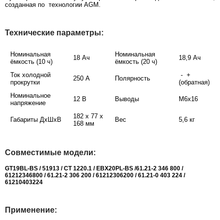
созданная по технологии AGM.
Технические параметры:
Номинальная
Номинальная
18 Ач
18,9 Ач
ёмкость (10 ч)
ёмкость (20 ч)
Ток холодной
- +
250 А
Полярность
прокрутки
(обратная)
Номинальное
12 В
Выводы
М6х16
напряжение
182 x 77 x
Габариты ДхШхВ
Вес
5,6 кг
168 мм
Совместимые модели:
GT19BL-BS / 51913 / СТ 1220.1 / EBX20PL-BS /61.21-2 346 800 /
61212346800 / 61.21-2 306 200 / 61212306200 / 61.21-0 403 224 /
61210403224
Применение: