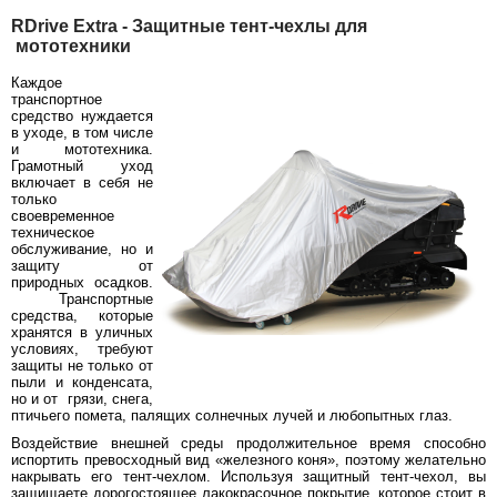
RDrive Extra - Защитные тент-чехлы для
мототехники
Каждое
транспортное
средство нуждается
в уходе, в том числе
и мототехника.
Грамотный уход
включает в себя не
только
своевременное
техническое
обслуживание, но и
защиту от
природных осадков.
Транспортные
средства, которые
хранятся в уличных
условиях, требуют
защиты не только от
пыли и конденсата,
но и от грязи, снега,
птичьего помета, палящих солнечных лучей и любопытных глаз.
Воздействие внешней среды продолжительное время способно
испортить превосходный вид «железного коня», поэтому желательно
накрывать его тент-чехлом. Используя защитный тент-чехол, вы
защищаете дорогостоящее лакокрасочное покрытие, которое стоит в