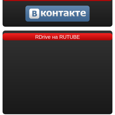
RDrive
на RUTUBE