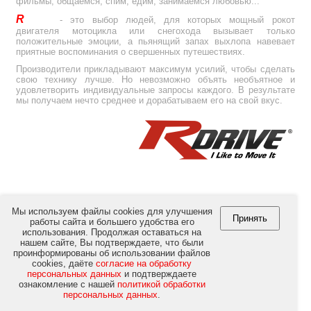
фильмы, общаемся, спим, едим, занимаемся любовью...
R
Drive
- это выбор людей, для которых мощный рокот
двигателя мотоцикла или снегохода вызывает только
положительные эмоции, а пьянящий запах выхлопа навевает
приятные воспоминания о свершенных путешествиях.
Производители прикладывают максимум усилий, чтобы сделать
свою технику лучше. Но невозможно объять необъятное и
удовлетворить индивидуальные запросы каждого. В результате
мы получаем нечто среднее и дорабатываем его на свой вкус.
Мы используем файлы cookies для улучшения
Принять
работы сайта и большего удобства его
использования. Продолжая оставаться на
© Copyright 2012-2026 by
RULink Ltd.
All Rights Reserved.
нашем сайте, Вы подтверждаете, что были
проинформированы об использовании файлов
cookies, даёте
согласие на обработку
персональных данных
и подтверждаете
ознакомление с нашей
политикой обработки
персональных данных
.