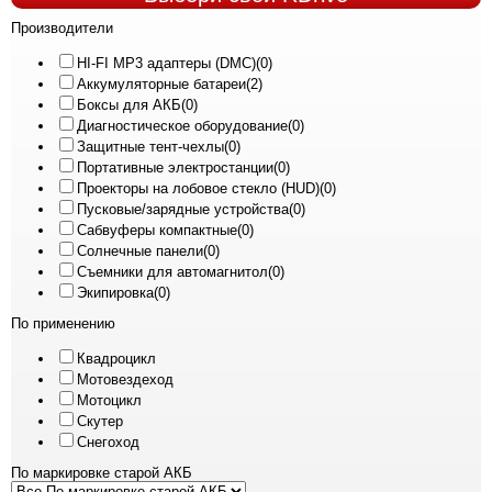
Производители
HI-FI MP3 адаптеры (DMC)
(0)
Аккумуляторные батареи
(2)
Боксы для АКБ
(0)
Диагностическое оборудование
(0)
Защитные тент-чехлы
(0)
Портативные электростанции
(0)
Проекторы на лобовое стекло (HUD)
(0)
Пусковые/зарядные устройства
(0)
Сабвуферы компактные
(0)
Солнечные панели
(0)
Съемники для автомагнитол
(0)
Экипировка
(0)
По применению
Квадроцикл
Мотовездеход
Мотоцикл
Скутер
Снегоход
По маркировке старой АКБ