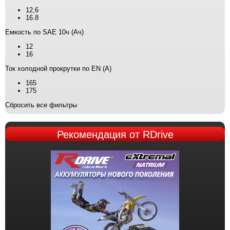
12,6
16.8
Емкость по SAE 10ч (Ач)
12
16
Ток холодной прокрутки по EN (А)
165
175
Сбросить все фильтры
Рекомендация
от RDrive