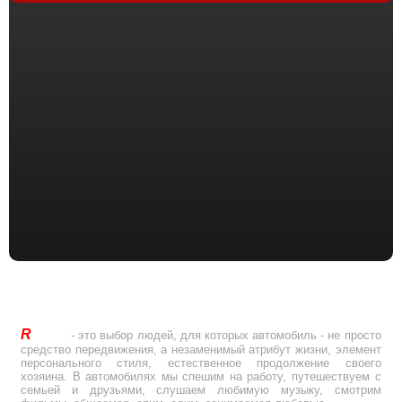
R
Drive
- это выбор людей, для которых автомобиль - не просто
средство передвижения, а незаменимый атрибут жизни, элемент
персонального стиля, естественное продолжение своего
хозяина. В автомобилях мы спешим на работу, путешествуем с
семьей и друзьями, слушаем любимую музыку, смотрим