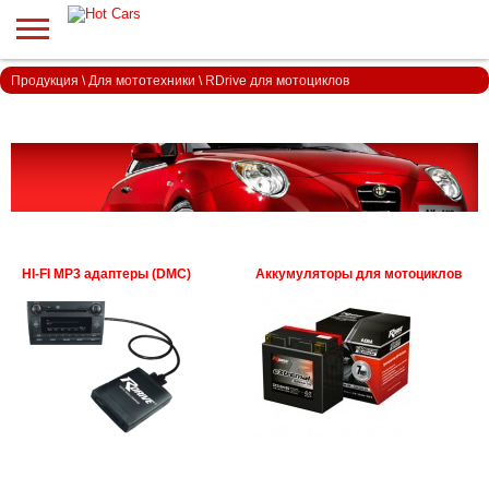
Продукция
\
Для мототехники
\
RDrive для мотоциклов
HI-FI MP3 адаптеры (DMC)
Аккумуляторы для мотоциклов