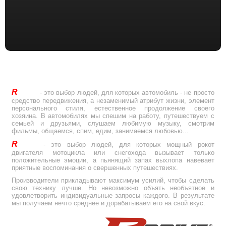
R
Drive
- это выбор людей, для которых автомобиль - не просто
средство передвижения, а незаменимый атрибут жизни, элемент
персонального стиля, естественное продолжение своего
хозяина. В автомобилях мы спешим на работу, путешествуем с
семьей и друзьями, слушаем любимую музыку, смотрим
фильмы, общаемся, спим, едим, занимаемся любовью...
R
Drive
- это выбор людей, для которых мощный рокот
двигателя мотоцикла или снегохода вызывает только
положительные эмоции, а пьянящий запах выхлопа навевает
приятные воспоминания о свершенных путешествиях.
Производители прикладывают максимум усилий, чтобы сделать
свою технику лучше. Но невозможно объять необъятное и
удовлетворить индивидуальные запросы каждого. В результате
мы получаем нечто среднее и дорабатываем его на свой вкус.