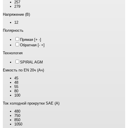
257
279
Напряжение (В)
12
Полярность
Прямая [+ -]
Обратная [- +]
Технология
SPIRAL AGM
Емкость по EN 20ч (Ач)
45
48
55
80
100
Ток холодной прокрутки SAE (А)
480
750
850
1050