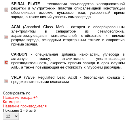
SPIRAL PLATE
- технология производства холоднокатаной
решетки и ультратонких пластин спиралевидной конструкции
обеспечивает высокие пусковые токи, ускоренный прием
заряда, а также низкий уровень саморазряда.
AGM
(Absorbed Glass Mat) - батарея с абсорбированным
электролитом в сепараторе из стекловолокна,
характеризующаяся максимальной стойкостью к циклам
разряда-заряда, рекордным стартерными токами и скоростью
приема заряда.
CARBON
- специальная добавка наночастиц углерода в
активную массу, значительно увеличивающая
производительность, скорость приема заряда и срок службы
АКБ, а также повышающая ее стойкость к глубоким разрядам.
VRLA
(
Valve Regulated Lead Acid) - безопасная крышка с
предохранительными клапанами.
Сортировать по
Название товара +/-
Категория
Название производителя
Показано 1 - 6 из 6