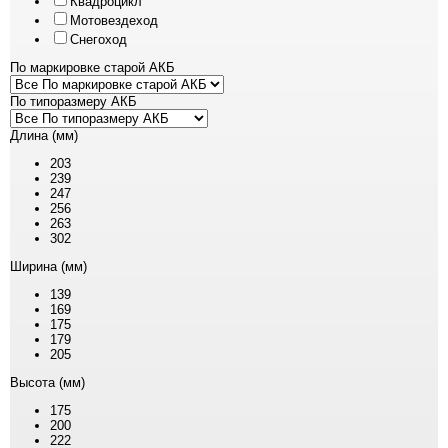
Квадроцикл
Мотовездеход
Снегоход
По маркировке старой АКБ
По типоразмеру АКБ
Длина (мм)
203
239
247
256
263
302
Ширина (мм)
139
169
175
179
205
Высота (мм)
175
200
222