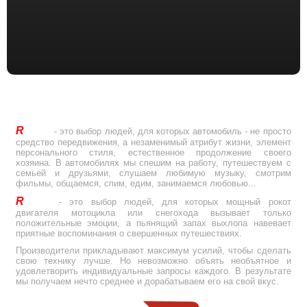
R
Drive
- это выбор людей, для которых автомобиль - не просто
средство передвижения, а незаменимый атрибут жизни, элемент
персонального стиля, естественное продолжение своего
хозяина. В автомобилях мы спешим на работу, путешествуем с
семьей и друзьями, слушаем любимую музыку, смотрим
фильмы, общаемся, спим, едим, занимаемся любовью...
R
Drive
- это выбор людей, для которых мощный рокот
двигателя мотоцикла или снегохода вызывает только
положительные эмоции, а пьянящий запах выхлопа навевает
приятные воспоминания о свершенных путешествиях.
Производители прикладывают максимум усилий, чтобы сделать
свою технику лучше. Но невозможно объять необъятное и
удовлетворить индивидуальные запросы каждого. В результате
мы получаем нечто среднее и дорабатываем его на свой вкус.