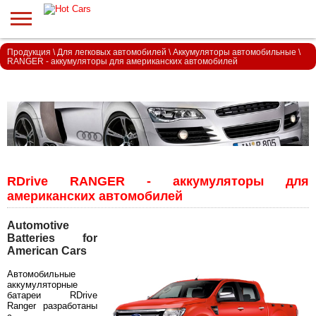
Продукция
\
Для легковых автомобилей
\
Аккумуляторы автомобильные
\
RANGER - аккумуляторы для американских автомобилей
RDrive RANGER - аккумуляторы для
американских автомобилей
Automotive
Batteries for
American Cars
Автомобильные
аккумуляторные
батареи RDrive
Ranger разработаны