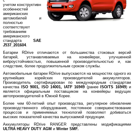
с
учетом конструктивных
особенностей
американских
автомобилей и
полностью
соответствуют
требованиям
американского
стандарта
SAE
J537_201604
.
Батареи RDrive отличаются от большинства стоковых версий
батарей, устанавливаемых на конвейерах, улучшенной
виброустойчивостью, повышенной производительностью и, как
следствие, более продолжительным сроком службы.
Автомобильные батареи RDrive выпускаются на мощностях одного из
крупнейших корейских производителей аккумуляторов.
Производитель сертифицирован по международным стандартам
качества
ISO 9001, ISO 14001, IATF 16949
(ранее
ISO/TS 16949
) и
является официальным поставщиком на конвейеры ведущих
автопроизводителей в Южной Корее.
Более чем 60-летний опыт производства, регулярное обновление
производственного оборудования, постоянное совершенствование
процессов и применяемых технологий позволяют добиваться
высоких показателей качества выпускаемой продукции.
Аккумуляторы RDrive RANGER представлены модификациями
ULTRA HEAVY DUTY AGM
и
Winter SMF.