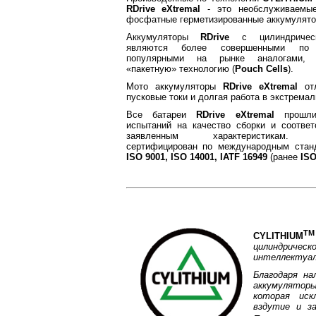
RDrive eXtremal
- это необслуживаемые,
фосфатные герметизированные аккумулято
Аккумуляторы
RDrive
с цилиндрическ
являются более совершенными по
популярными на рынке аналогами, 
«пакетную» технологию (
Pouch Cells
).
Мото аккумуляторы
RDrive eXtremal
отл
пусковые токи и долгая работа в экстрема
Все батареи
RDrive eXtremal
прошли
испытаний на качество сборки и соответ
заявленным характеристикам. П
сертифицирован по международным стан
ISO 9001, ISO 14001, IATF 16949
(ранее
ISO
ТМ
CYLITHIUM
цилиндричес
интеллектуал
Благодаря на
аккумулято
которая иск
вздутие и за