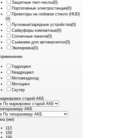
Защитные тент-чехлы
(0)
Портативные электростанции
(0)
Проекторы на лобовое стекло (HUD)
(0)
Пусковые/зарядные устройства
(0)
Сабвуферы компактные
(0)
Солнечные панели
(0)
Съемники для автомагнитол
(0)
Экипировка
(0)
применению
Гидроцикл
Квадроцикл
Мотовездеход
Мотоцикл
Скутер
маркировке старой АКБ
типоразмеру АКБ
на (мм)
113
150
166