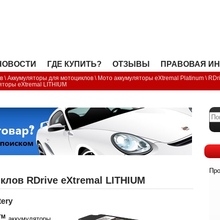
OPEN
НОВОСТИ
ГДЕ КУПИТЬ?
ОТЗЫВЫ
ПРАВОВАЯ И
в
\
Аккумуляторы для мотоциклов
\
Мото аккумуляторы eXtremal Platinum
\
RDr
яторы eXtremal LITHIUM
Про
лов RDrive eXtremal LITHIUM
tery
ТМ
аккумуляторы