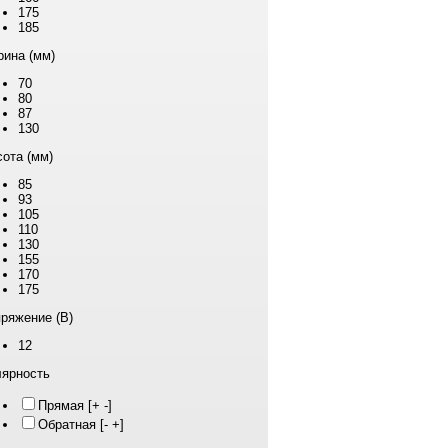
175
185
ина (мм)
70
80
87
130
ота (мм)
85
93
105
110
130
155
170
175
ряжение (В)
12
ярность
Прямая [+ -]
Обратная [- +]