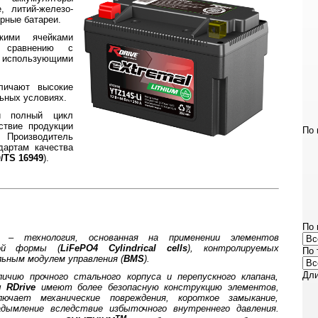
 литий-железо-
рные батареи.
ими ячейками
 сравнению с
использующими
ичают высокие
льных условиях.
 полный цикл
ствие продукции
По 
роизводитель
дартам качества
/TS 16949
).
По 
– технология, основанная на применении элементов
кой формы (
LiFePO4 Cylindrical cells
), контролируемых
По 
ьным модулем управления (
BMS
).
Дли
личию прочного стального корпуса и перепускного клапана,
ры
RDrive
имеют более безопасную конструкцию элементов,
лючает механические повреждения, короткое замыкание,
дымление вследствие избыточного внутреннего давления.