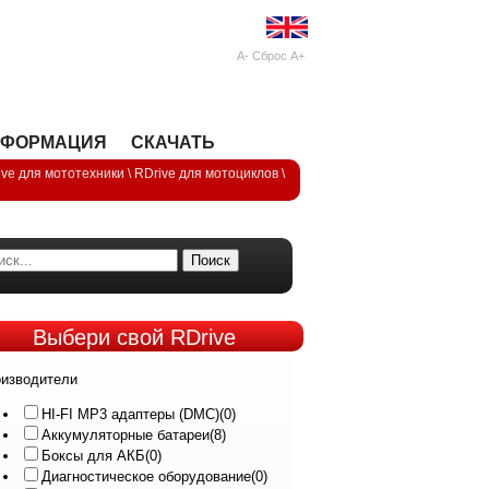
A-
Сброс
A+
НФОРМАЦИЯ
СКАЧАТЬ
ive для мототехники
\
RDrive для мотоциклов
\
Поиск
Выбери
свой RDrive
изводители
HI-FI MP3 адаптеры (DMC)
(0)
Аккумуляторные батареи
(8)
Боксы для АКБ
(0)
Диагностическое оборудование
(0)