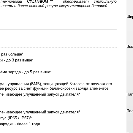
ТМ
 технологии
CYLITHIUM
обеспечивает стабильную
ьность и более высокий ресурс аккумуляторных батарей.
Шир
Выс
 раз больше*
 - до 3 раз выше*
ёма заряда - до 5 раз выше*
уль управления (BMS), защищающий батарею от возможного
ее ресурс за счет функции балансировки заряда элементов
Нап
спечивающее улучшенный запуск двигателя*
Пол
спечивающее улучшенный запуск двигателя*
с (IP65 / IP67)**
арядки - более 1 года
.