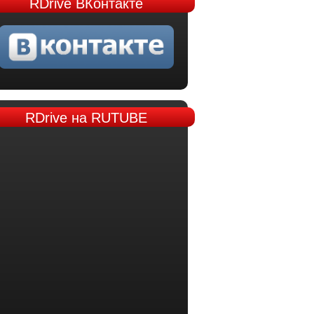
RDrive
ВКонтакте
RDrive
на RUTUBE