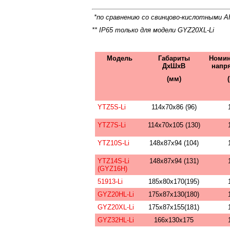
*по сравнению со свинцово-кислотными А
** IP65 только для модели GYZ20XL-Li
Модель
Габариты
Номин
ДхШхВ
напр
(мм)
YTZ5S-Li
114x70x86 (96)
YTZ7S-Li
114x70x105 (130)
YTZ10S-Li
148х87х94 (104)
YTZ14S-Li
148х87х94 (131)
(GYZ16H)
51913-Li
185x80x170(195)
GYZ20HL-Li
175х87х130(180)
GYZ20XL-Li
175х87х155(181)
GYZ32HL-Li
166х130х175