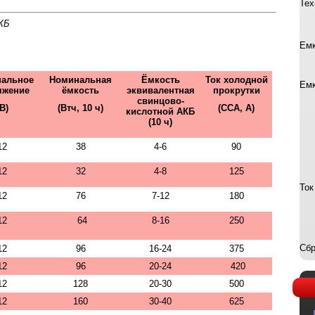
Тех
КБ
Емк
альное
Номинальная
Ёмкость
Ток холодной
Емк
яжение
ёмкость
эквивалентная
прокрутки
свинцово-
(В)
(Втч, 10 ч)
(ССА, A)
кислотной АКБ
(10 ч)
12
38
4-6
90
12
32
4-8
125
Ток
12
76
7-12
180
12
64
8-16
250
Сбр
12
96
16-24
375
12
96
20-24
420
12
128
20-30
500
12
160
30-40
625