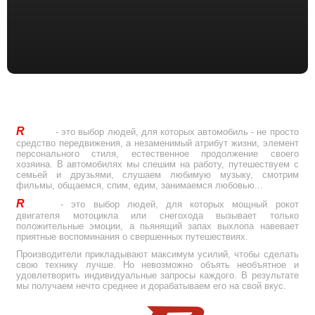
R
Drive
- это выбор людей, для которых автомобиль - не просто
средство передвижения, а незаменимый атрибут жизни, элемент
персонального стиля, естественное продолжение своего
хозяина. В автомобилях мы спешим на работу, путешествуем с
семьей и друзьями, слушаем любимую музыку, смотрим
фильмы, общаемся, спим, едим, занимаемся любовью...
R
Drive
- это выбор людей, для которых мощный рокот
двигателя мотоцикла или снегохода вызывает только
положительные эмоции, а пьянящий запах выхлопа навевает
приятные воспоминания о свершенных путешествиях.
Производители прикладывают максимум усилий, чтобы сделать
свою технику лучше. Но невозможно объять необъятное и
удовлетворить индивидуальные запросы каждого. В результате
мы получаем нечто среднее и дорабатываем его на свой вкус.