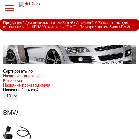
Продукция
\
Для легковых автомобилей
\
Автозвук
\
MP3 адаптеры для
автомагнитол
\
HiFi MP3 адаптеры (DMC)
\
По марке автомобиля
\
BMW
Сортировать по
Название товара +/-
Категория
Название производителя
Показано 1 - 4 из 4
BMW