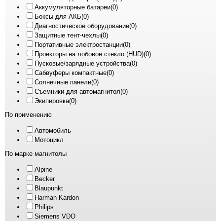
Аккумуляторные батареи
(0)
Боксы для АКБ
(0)
Диагностическое оборудование
(0)
Защитные тент-чехлы
(0)
Портативные электростанции
(0)
Проекторы на лобовое стекло (HUD)
(0)
Пусковые/зарядные устройства
(0)
Сабвуферы компактные
(0)
Солнечные панели
(0)
Съемники для автомагнитол
(0)
Экипировка
(0)
По применению
Автомобиль
Мотоцикл
По марке магнитолы
Alpine
Becker
Blaupunkt
Harman Kardon
Philips
Siemens VDO