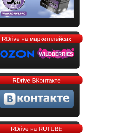
RDrive
на маркетплейсах
RDrive
ВКонтакте
RDrive
на RUTUBE