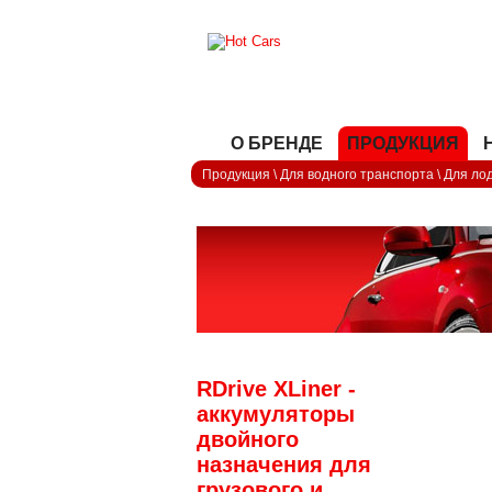
О БРЕНДЕ
ПРОДУКЦИЯ
Продукция
\
Для водного транспорта
\
Для лод
RDrive XLiner -
аккумуляторы
двойного
назначения для
грузового и