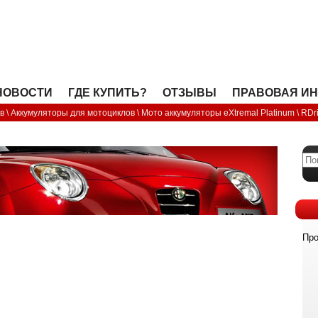
OPEN
НОВОСТИ
ГДЕ КУПИТЬ?
ОТЗЫВЫ
ПРАВОВАЯ И
в
\
Аккумуляторы для мотоциклов
\
Мото аккумуляторы eXtremal Platinum
\
RDr
Про