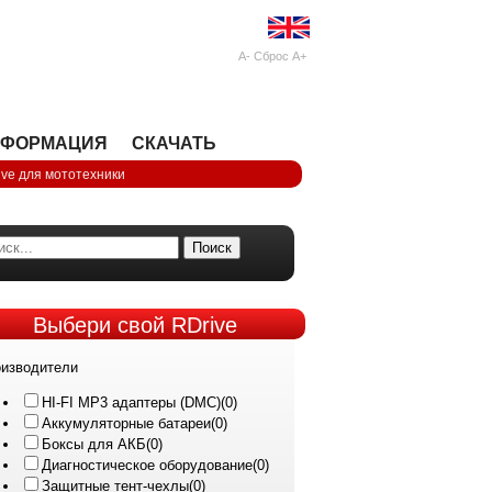
A-
Сброс
A+
НФОРМАЦИЯ
СКАЧАТЬ
ive для мототехники
Поиск
Выбери
свой RDrive
изводители
HI-FI MP3 адаптеры (DMC)
(0)
Аккумуляторные батареи
(0)
Боксы для АКБ
(0)
Диагностическое оборудование
(0)
Защитные тент-чехлы
(0)