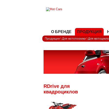
О БРЕНДЕ
ПРОДУКЦИЯ
Продукция
\
Для мототехники
\
Для мотоцикло
RDrive для
квадроциклов