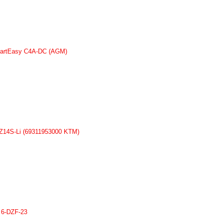
tartEasy C4A-DC (AGM)
14S-Li (69311953000 KTM)
 6-DZF-23