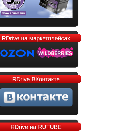
RDrive
на маркетплейсах
RDrive
ВКонтакте
RDrive
на RUTUBE