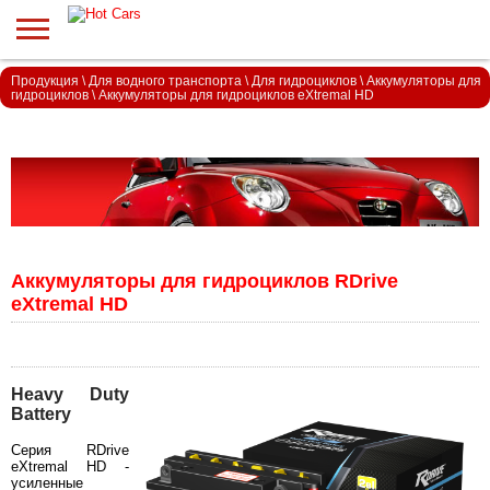
Продукция
\
Для водного транспорта
\
Для гидроциклов
\
Аккумуляторы для
гидроциклов
\
Аккумуляторы для гидроциклов eXtremal HD
Аккумуляторы для гидроциклов RDrive
eXtremal HD
Heavy Duty
Battery
Серия RDrive
eXtremal HD -
усиленные