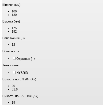
Ширина (мм)
100
130
Высота (мм)
175
192
Напряжение (В)
12
Полярность
Обратная [- +]
Технология
HYBRID
Емкость по EN 20ч (Ач)
20
31.6
Емкость по SAE 10ч (Ач)
19