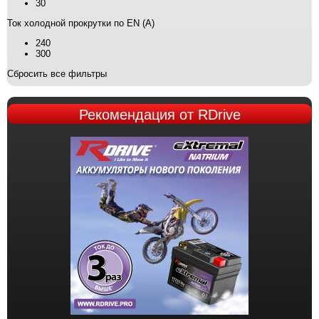
30
Ток холодной прокрутки по EN (А)
240
300
Сбросить все фильтры
Рекомендация
от RDrive