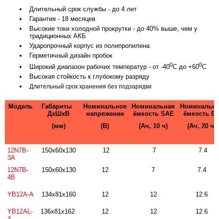
Длительный срок службы - до 4 лет
Гарантия - 18 месяцев
Высокие токи холодной прокрутки - до 40% выше, чем у
традиционных АКБ
Ударопрочный корпус из полипропилена
Герметичный дизайн пробок
0
0
Широкий диапазон рабочих температур - от -40
С до +60
С
Высокая стойкость к глубокому разряду
Длительный срок хранения без подзарядки
Модель
Габариты
Номинальное
Номинальная
Номинальн
ДхШхВ
напряжение
ёмкость SAE
ёмкость E
(мм)
(В)
(Ач, 10 ч)
(Ач, 20 ч)
12N7B-
150x60x130
12
7
7.4
3A
12N7B-
150x60x130
12
7
7.4
4B
YB12A-A
134x81x160
12
12
12.6
YB12AL-
136x81x162
12
12
12.6
A