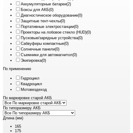
Аккумуляторные батареи
(2)
Боксы для АКБ
(0)
Диагностическое оборудование
(0)
Защитные тент-чехлы
(0)
Портативные электростанции
(0)
Проекторы на лобовое стекло (HUD)
(0)
Пусковые/зарядные устройства
(0)
Сабвуферы компактные
(0)
Солнечные панели
(0)
Съемники для автомагнитол
(0)
Экипировка
(0)
По применению
Гидроцикл
Квадроцикл
Мотовездеход
По маркировке старой АКБ
По типоразмеру АКБ
Длина (мм)
165
175