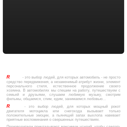
R
Drive
- это выбор людей, для которых автомобиль - не просто
средство передвижения, а незаменимый атрибут жизни, элемент
персонального стиля, естественное продолжение своего
хозяина. В автомобилях мы спешим на работу, путешествуем с
семьей и друзьями, слушаем любимую музыку, смотрим
фильмы, общаемся, спим, едим, занимаемся любовью...
R
Drive
- это выбор людей, для которых мощный рокот
двигателя мотоцикла или снегохода вызывает только
положительные эмоции, а пьянящий запах выхлопа навевает
приятные воспоминания о свершенных путешествиях.
Производители прикладывают максимум усилий, чтобы сделать