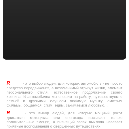
R
Drive
- это выбор людей, для которых автомобиль - не просто
средство передвижения, а незаменимый атрибут жизни, элемент
персонального стиля, естественное продолжение своего
хозяина. В автомобилях мы спешим на работу, путешествуем с
семьей и друзьями, слушаем любимую музыку, смотрим
фильмы, общаемся, спим, едим, занимаемся любовью...
R
Drive
- это выбор людей, для которых мощный рокот
двигателя мотоцикла или снегохода вызывает только
положительные эмоции, а пьянящий запах выхлопа навевает
приятные воспоминания о свершенных путешествиях.