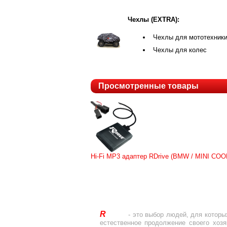
Чехлы (EXTRA):
Чехлы для мототехник
Чехлы для колес
Просмотренные товары
Hi-Fi MP3 адаптер RDrive (BMW / MINI COO
R
Drive
- это выбор людей, для которы
естественное продолжение своего хоз