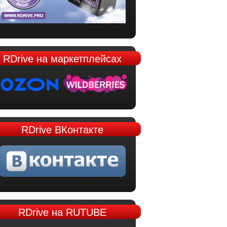
RDrive
на маркетплейсах
RDrive
ВКонтакте
RDrive
на RUTUBE