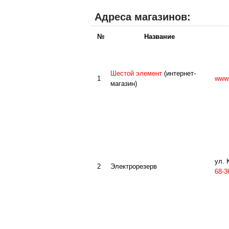
Адреса магазинов:
№
Название
Шестой элемент
(интернет-
1
www.
магазин)
ул. 
2
Электрорезерв
68-3