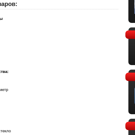
варов:
ры
тва:
метр
стекло