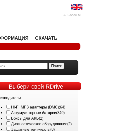
A-
Сброс
A+
НФОРМАЦИЯ
СКАЧАТЬ
Поиск
Выбери
свой RDrive
изводители
HI-FI MP3 адаптеры (DMC)
(64)
Аккумуляторные батареи
(349)
Боксы для АКБ
(2)
Диагностическое оборудование
(2)
Защитные тент-чехлы
(8)