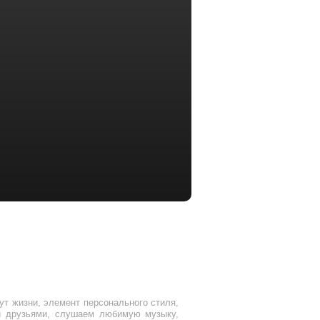
ут жизни, элемент персонального стиля,
 и друзьями, слушаем любимую музыку,