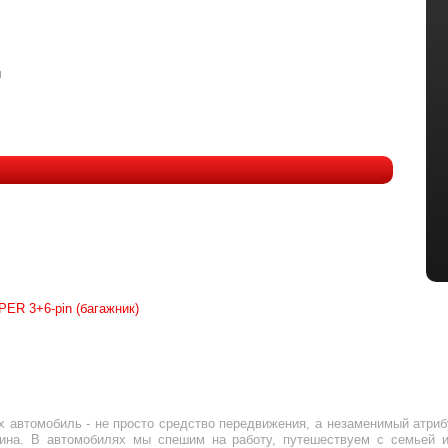
и
PER 3+6-pin (багажник)
х автомобиль - не просто средство передвижения, а незаменимый атриб
яина. В автомобилях мы спешим на работу, путешествуем с семьей